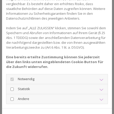
Zum Abschluss um das Thema "Verliebtsein" mit einer
vergleichbar. Es besteht daher ein erhöhtes Risiko, dass
staatliche Behörden auf diese Daten zugreifen können. Weitere
kurzen Geschichte:
Informationen zu Sicherheitsgarantien finden Sie in den
"Paul und Paula treffen vor dem Krieg aufeinander und
Datenschutzrichtlinien des jeweiligen Anbieters.
das ist die Liebe "auf dem ersten Blick". Es wurde
Indem Sie auf „ALLE ZULASSEN“ klicken, stimmen Sie sowohl dem
zwischen den beiden romantisch und Pläne für die
Speichern und Abrufen von Informationen auf Ihrem Gerät (§ 25
Zukunft wurden geschmiedet. Paul war junger Bäcker
Abs. 1 TDDDG) sowie der anschließenden Datenverarbeitung für
die nachfolgend dargestellten bzw. die von Ihnen ausgewählten
und träumte von Paula, Familiengründung und der
Verarbeitungszwecke zu (Art 6 Abs. 1 lit. a. DSGVO).
eigenen Backstube. Der Krieg hat begonnen und Paul
war an der Front. Paula hat als Krankenschwester
Eine bereits erteilte Zustimmung können Sie jederzeit
über den links unten eingeblendeten Cookie-Button für
gearbeitet und auf ihn gewartet. Nach dem Krieg kam
die Zukunft widerrufen.
Paul traumatisiert und verletzt wieder, aber er hat sich
bei Paula nicht gemeldet. Paula hat lange um ihn
Notwendig
getrauert und eines Tages für einen Neubeginn
Statistik
entschieden, geheiratet und ein Kind bekommen. Nach
dem Tod ihres Mannes ist Paula in eine
Andere
Pflegeeinrichtung gegangen, weil sie etwas Hilfe bei
der Bewältigung des Alltags benötigte. Paula kümmerte