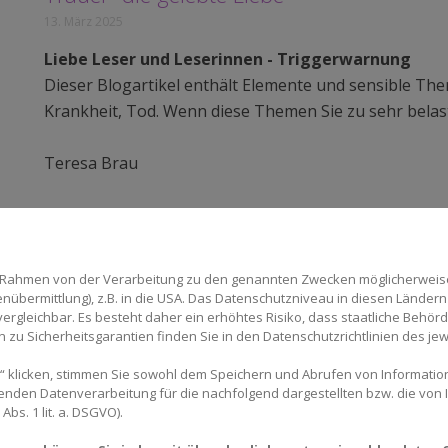
13. März 2025
Liebe Leser und Leserinnen - Triggerwarnung
Dieser Blogartikel enthält Elemente und sensible The
Krankheit, Tod. Wenn diese Themen Sie zu sehr belaste
Teresa Brau
Trauer- die gelebte Liebe
Ich heiße Teresa Brau, bin 50 Jahre alt, verheiratet 
im Rahmen von der Verarbeitung zu den genannten Zwecken möglicherwei
ökonomisches Gymnasium absolviert und bin gelernte 
nübermittlung), z.B. in die USA. Das Datenschutzniveau in diesen Ländern 
rgleichbar. Es besteht daher ein erhöhtes Risiko, dass staatliche Behör
Heilpraktikerin beschränkt auf das Gebiet der Psychoth
zu Sicherheitsgarantien finden Sie in den Datenschutzrichtlinien des jew
Kindern. Ich verfüge über jahrelange Erfahrung in der
beeinträchtigten Menschen.
 klicken, stimmen Sie sowohl dem Speichern und Abrufen von Information
enden Datenverarbeitung für die nachfolgend dargestellten bzw. die von
bs. 1 lit. a. DSGVO).
In meinem Artikel geht es heute um das Thema "Trauer